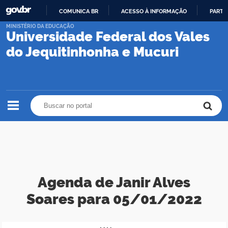
COMUNICA BR
ACESSO À INFORMAÇÃO
PARTI
IR
MINISTÉRIO DA EDUCAÇÃO
Universidade Federal dos Vales
PARA
O
do Jequitinhonha e Mucuri
CONTEÚDO
Buscar no portal
Buscar no portal
Agenda de Janir Alves
Soares para 05/01/2022