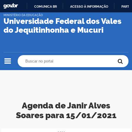
COMUNICA BR
ACESSO À INFORMAÇÃO
PARTI
IR
MINISTÉRIO DA EDUCAÇÃO
Universidade Federal dos Vales
PARA
O
do Jequitinhonha e Mucuri
CONTEÚDO
Buscar no portal
Buscar no portal
Agenda de Janir Alves
Soares para 15/01/2021