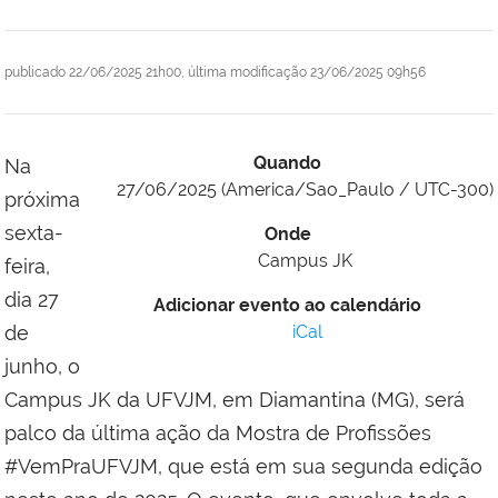
publicado
22/06/2025 21h00,
última modificação
23/06/2025 09h56
Quando
Na
27/06/2025
(America/Sao_Paulo / UTC-300)
próxima
sexta-
Onde
Campus JK
feira,
dia 27
Adicionar evento ao calendário
de
iCal
junho, o
Campus JK da UFVJM, em Diamantina (MG), será
palco da última ação da Mostra de Profissões
#VemPraUFVJM, que está em sua segunda edição