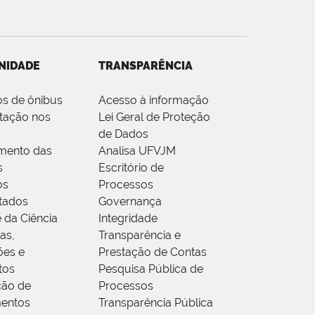
NIDADE
TRANSPARÊNCIA
os de ônibus
Acesso à informação
tação nos
Lei Geral de Proteção
de Dados
mento das
Analisa UFVJM
s
Escritório de
os
Processos
tados
Governança
 da Ciência
Integridade
as,
Transparência e
ões e
Prestação de Contas
tos
Pesquisa Pública de
ção de
Processos
entos
Transparência Pública