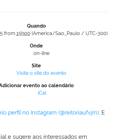
Quando
5
from
15h00
(America/Sao_Paulo / UTC-300)
Onde
on-line
Site
Visite o site do evento
Adicionar evento ao calendário
iCal
elo perfil no Instagram (@reitoriaufvjm)
. E
ial e sugere aos interessados em