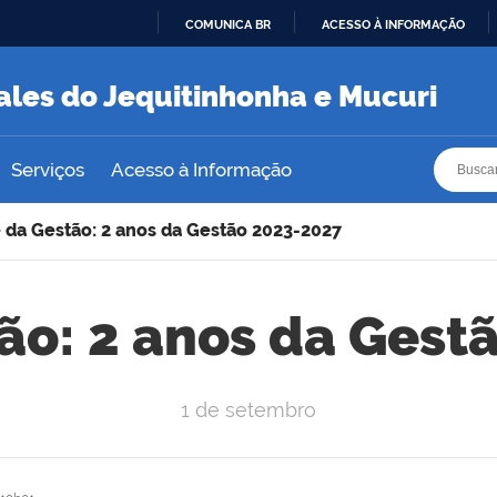
COMUNICA BR
ACESSO À INFORMAÇÃO
IR
PARA
ales do Jequitinhonha e Mucuri
O
CONTEÚDO
Busca
Busca
Serviços
Acesso à Informação
e da Gestão: 2 anos da Gestão 2023-2027
tão: 2 anos da Gest
1 de setembro