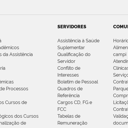
SERVIDORES
COMU
á
Assistência à Saúde
Horári
adêmicos
Suplementar
Alimen
s da Assistência
Qualificação do
campi
Servidor
Atendi
ria
Conflito de
Clínica
Interesses
Serviç
êmicas
Boletim de Pessoal
Contra
de Processos
Quadros de
Parque
Referência
Compr
os Cursos de
Cargos CD, FG e
Licitaç
FCC
Contra
ógicos dos Cursos
Tabelas de
Valida
alização de
Remuneração
docum