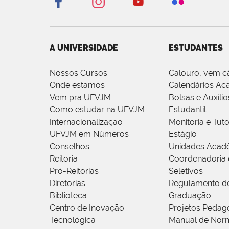
A UNIVERSIDADE
ESTUDANTES
Nossos Cursos
Calouro, vem c
Onde estamos
Calendários Ac
Vem pra UFVJM
Bolsas e Auxílio
Como estudar na UFVJM
Estudantil
Internacionalização
Monitoria e Tuto
UFVJM em Números
Estágio
Conselhos
Unidades Acad
Reitoria
Coordenadoria 
Pró-Reitorias
Seletivos
Diretorias
Regulamento d
Biblioteca
Graduação
Centro de Inovação
Projetos Pedag
Tecnológica
Manual de Norm