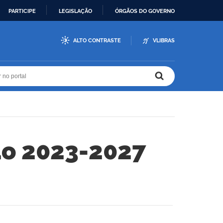
PARTICIPE
LEGISLAÇÃO
ÓRGÃOS DO GOVERNO
ALTO CONTRASTE
VLIBRAS
r no portal
r no portal
ão 2023-2027