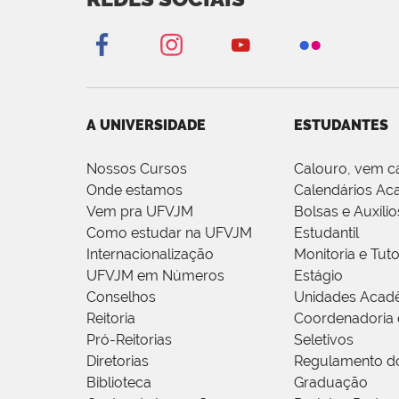
A UNIVERSIDADE
ESTUDANTES
Nossos Cursos
Calouro, vem c
Onde estamos
Calendários Ac
Vem pra UFVJM
Bolsas e Auxílio
Como estudar na UFVJM
Estudantil
Internacionalização
Monitoria e Tuto
UFVJM em Números
Estágio
Conselhos
Unidades Acad
Reitoria
Coordenadoria 
Pró-Reitorias
Seletivos
Diretorias
Regulamento d
Biblioteca
Graduação