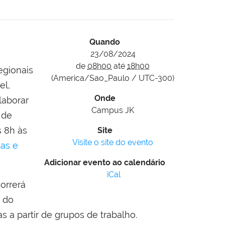
Quando
23/08/2024
de
08h00
até
18h00
egionais
(America/Sao_Paulo / UTC-300)
el,
Onde
laborar
Campus JK
 de
s 8h às
Site
Visite o site do evento
tas e
Adicionar evento ao calendário
iCal
orrerá
s do
 a partir de grupos de trabalho.