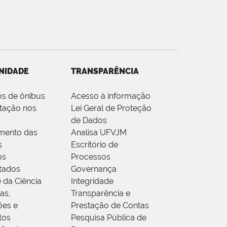
NIDADE
TRANSPARÊNCIA
os de ônibus
Acesso à informação
tação nos
Lei Geral de Proteção
de Dados
mento das
Analisa UFVJM
s
Escritório de
os
Processos
tados
Governança
 da Ciência
Integridade
as,
Transparência e
ões e
Prestação de Contas
tos
Pesquisa Pública de