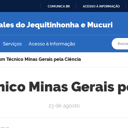
COMUNICA BR
ACESSO À INFORMAÇÃO
IR
PARA
ales do Jequitinhonha e Mucuri
O
CONTEÚDO
Busca
Busca
Serviços
Acesso à Informação
um Técnico Minas Gerais pela Ciência
ico Minas Gerais p
23 de agosto