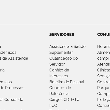
SERVIDORES
COMU
á
Assistência à Saúde
Horári
adêmicos
Suplementar
Alimen
s da Assistência
Qualificação do
campi
Servidor
Atendi
ria
Conflito de
Clínica
Interesses
Serviç
êmicas
Boletim de Pessoal
Contra
de Processos
Quadros de
Parque
Referência
Compr
os Cursos de
Cargos CD, FG e
Licitaç
FCC
Contra