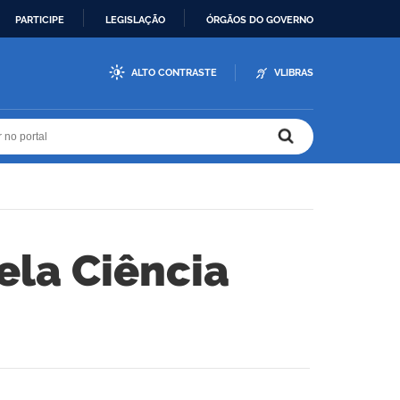
PARTICIPE
LEGISLAÇÃO
ÓRGÃOS DO GOVERNO
ALTO CONTRASTE
VLIBRAS
r no portal
r no portal
ela Ciência