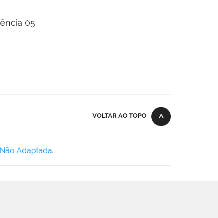
VOLTAR AO TOPO
 Não Adaptada
.