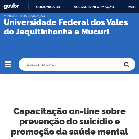
COMUNICA BR
ACESSO À INFORMAÇÃO
PARTI
IR
MINISTÉRIO DA EDUCAÇÃO
Universidade Federal dos Vales
PARA
O
do Jequitinhonha e Mucuri
CONTEÚDO
Buscar no portal
Buscar no portal
Capacitação on-line sobre
prevenção do suicídio e
promoção da saúde mental