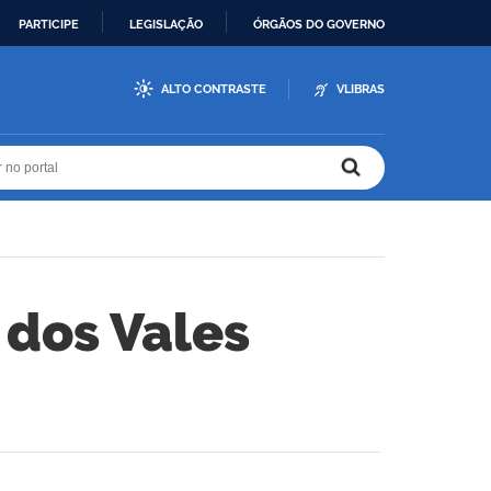
PARTICIPE
LEGISLAÇÃO
ÓRGÃOS DO GOVERNO
ALTO CONTRASTE
VLIBRAS
r no portal
r no portal
 dos Vales