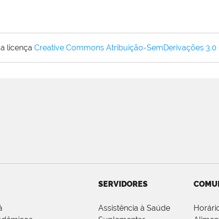
a licença
Creative Commons Atribuição-SemDerivações 3.0
SERVIDORES
COMU
á
Assistência à Saúde
Horári