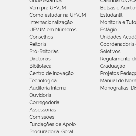
Onde estamos
Calendários Ac
Vem pra UFVJM
Bolsas e Auxílio
Como estudar na UFVJM
Estudantil
Internacionalização
Monitoria e Tuto
UFVJM em Números
Estágio
Conselhos
Unidades Acad
Reitoria
Coordenadoria 
Pró-Reitorias
Seletivos
Diretorias
Regulamento d
Biblioteca
Graduação
Centro de Inovação
Projetos Pedag
Tecnológica
Manual de Norm
Auditoria Interna
Monografias, Di
Ouvidoria
Corregedoria
Assessorias
Comissões
Fundações de Apoio
Procuradoria-Geral