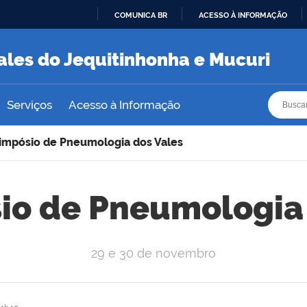
COMUNICA BR
ACESSO À INFORMAÇÃO
IR
PARA
ales do Jequitinhonha e Mucuri
O
CONTEÚDO
Busca
Busca
Serviços
Acesso à Informação
Simpósio de Pneumologia dos Vales
io de Pneumologia
29 e 30 de novembro