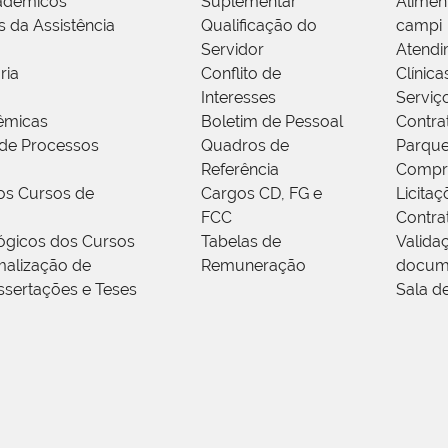
adêmicos
Suplementar
Alimen
s da Assistência
Qualificação do
campi
Servidor
Atendi
ria
Conflito de
Clínica
Interesses
Serviç
êmicas
Boletim de Pessoal
Contra
de Processos
Quadros de
Parque
Referência
Compr
os Cursos de
Cargos CD, FG e
Licitaç
FCC
Contra
ógicos dos Cursos
Tabelas de
Valida
alização de
Remuneração
docum
ssertações e Teses
Sala d