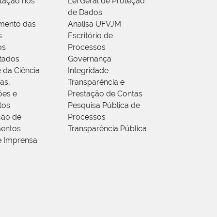
tação nos
Lei Geral de Proteção
de Dados
mento das
Analisa UFVJM
s
Escritório de
os
Processos
tados
Governança
 da Ciência
Integridade
as,
Transparência e
ões e
Prestação de Contas
tos
Pesquisa Pública de
ção de
Processos
entos
Transparência Pública
e Imprensa