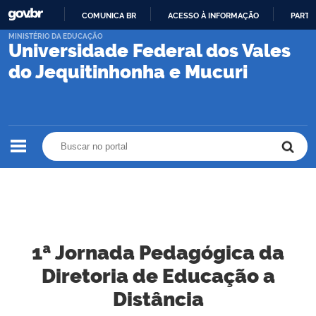
COMUNICA BR
ACESSO À INFORMAÇÃO
PARTI
IR
MINISTÉRIO DA EDUCAÇÃO
Universidade Federal dos Vales
PARA
O
do Jequitinhonha e Mucuri
CONTEÚDO
Buscar no portal
Buscar no portal
1ª Jornada Pedagógica da
Diretoria de Educação a
Distância