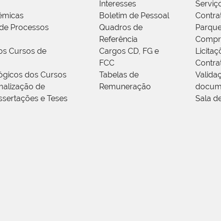
Interesses
Serviç
êmicas
Boletim de Pessoal
Contra
de Processos
Quadros de
Parque
Referência
Compr
os Cursos de
Cargos CD, FG e
Licitaç
FCC
Contra
ógicos dos Cursos
Tabelas de
Valida
alização de
Remuneração
docum
ssertações e Teses
Sala d