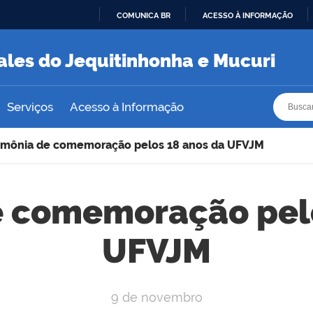
COMUNICA BR
ACESSO À INFORMAÇÃO
IR
PARA
ales do Jequitinhonha e Mucuri
O
CONTEÚDO
Busca
Busca
Serviços
Acesso à Informação
imônia de comemoração pelos 18 anos da UFVJM
e comemoração pelo
UFVJM
9 de novembro