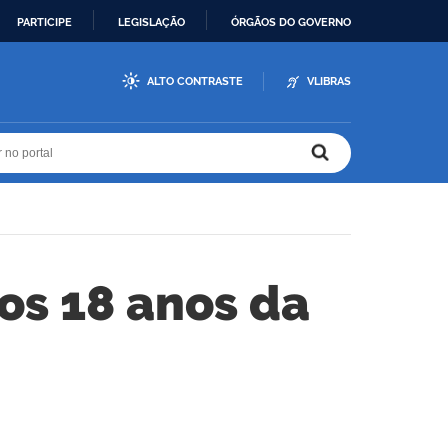
PARTICIPE
LEGISLAÇÃO
ÓRGÃOS DO GOVERNO
ALTO CONTRASTE
VLIBRAS
r no portal
r no portal
s 18 anos da