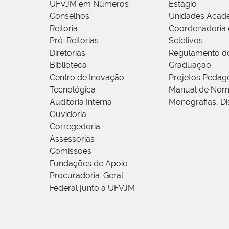
UFVJM em Números
Estágio
Conselhos
Unidades Acad
Reitoria
Coordenadoria 
Pró-Reitorias
Seletivos
Diretorias
Regulamento d
Biblioteca
Graduação
Centro de Inovação
Projetos Pedag
Tecnológica
Manual de Norm
Auditoria Interna
Monografias, Di
Ouvidoria
Corregedoria
Assessorias
Comissões
Fundações de Apoio
Procuradoria-Geral
Federal junto a UFVJM