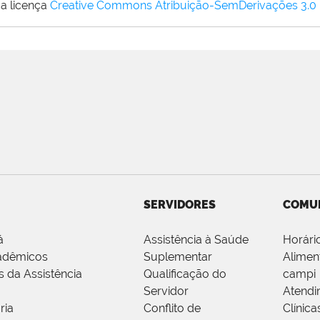
a licença
Creative Commons Atribuição-SemDerivações 3.0
SERVIDORES
COMU
á
Assistência à Saúde
Horári
adêmicos
Suplementar
Alimen
s da Assistência
Qualificação do
campi
Servidor
Atendi
ria
Conflito de
Clínica