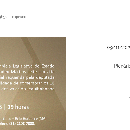
14h50
—
expirado
09/11/20
Plenári