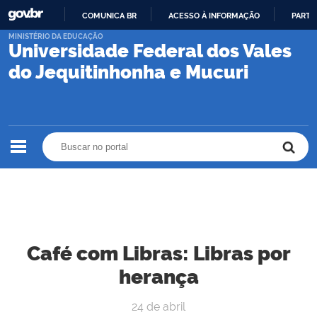
COMUNICA BR
ACESSO À INFORMAÇÃO
PARTI
IR
MINISTÉRIO DA EDUCAÇÃO
Universidade Federal dos Vales
PARA
O
do Jequitinhonha e Mucuri
CONTEÚDO
Buscar no portal
Buscar no portal
Café com Libras: Libras por
herança
24 de abril