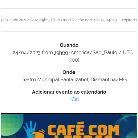
publicado
20/04/2023 19h17,
última modificação
02/04/2025 14h49
—
expirado
Quando
24/04/2023
from
19h00
(America/Sao_Paulo / UTC-
300)
Onde
Teatro Municipal Santa Izabel, Diamantina/MG
Adicionar evento ao calendário
iCal