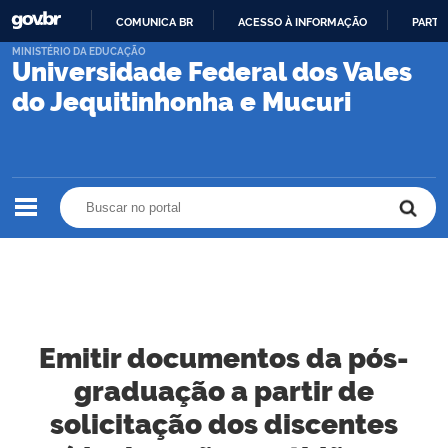
COMUNICA BR
ACESSO À INFORMAÇÃO
PARTI
IR
MINISTÉRIO DA EDUCAÇÃO
Universidade Federal dos Vales
PARA
O
do Jequitinhonha e Mucuri
CONTEÚDO
Buscar no portal
Buscar no portal
Emitir documentos da pós-
graduação a partir de
solicitação dos discentes