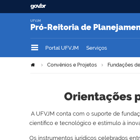
UFVJM
Pró-Reitoria de Planejame
Portal UFVJM
Serviços
Convênios e Projetos
Fundações de
Orientações 
A UFVJM conta com o suporte de fundaçõe
científico e tecnológico e estímulo à inov
Os instrumentos jurídicos celebrados ent