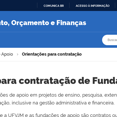
COMUNICA BR
ACESSO À INFORMAÇÃO
IR
PARA
nto, Orçamento e Finanças
O
CONTEÚDO
Busca
Busca
 Apoio
Orientações para contratação
para contratação de Fund
s de apoio em projetos de ensino, pesquisa, extens
ação, inclusive na gestão administrativa e financeira.
re a UFVJM e as fundações de apoio são contratos ou 