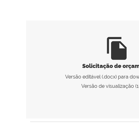
file_copy
Solicitação de orça
Versão editável (.docx) para do
Versão de visualização (