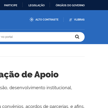
PARTICIPE
LEGISLAÇÃO
ÓRGÃOS DO GOVERNO
ALTO CONTRASTE
VLIBRAS
r no portal
r no portal
ação de Apoio
ão, desenvolvimento institucional,
convênios, acordos de parcerias, e afins,