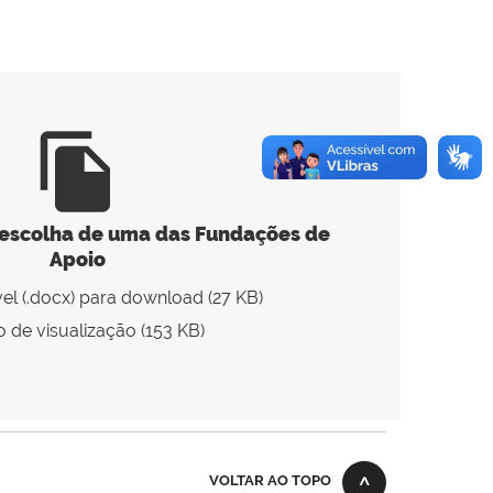
file_copy
a escolha de uma das Fundações de
Apoio
el (.docx) para download (27 KB)
 de visualização (153 KB)
VOLTAR AO TOPO