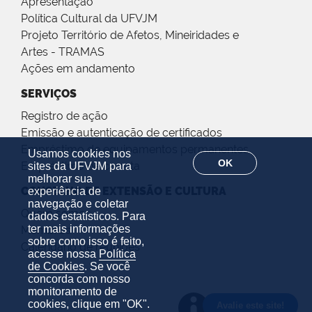
Apresentação
Política Cultural da UFVJM
Projeto Território de Afetos, Mineiridades e
Artes - TRAMAS
Ações em andamento
SERVIÇOS
Registro de ação
Emissão e autenticação de certificados
Empréstimo de equipamentos permanentes
Usamos cookies nos
OK
Empréstimo de carreta
sites da UFVJM para
melhorar sua
CONSELHO DE EXTENSÃO E CULTURA
experiência de
navegação e coletar
Quem somos
dados estatísticos. Para
ter mais informações
Membros
sobre como isso é feito,
Calendário de reuniões
acesse nossa
Política
de Cookies
. Se você
concorda com nosso
monitoramento de
cookies, clique em "OK".
Avalie este site!