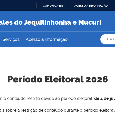
COMUNICA BR
ACESSO À INFORMAÇÃO
IR
PARA
ales do Jequitinhonha e Mucuri
O
CONTEÚDO
Busca
Busca
Serviços
Acesso à Informação
Período Eleitoral 2026
 o conteúdo restrito devido ao período eleitoral,
de 4 de ju
is sobre a restrição de conteúdo durante o período eleitoral