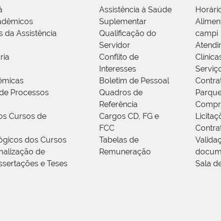
á
Assistência à Saúde
Horári
adêmicos
Suplementar
Alimen
s da Assistência
Qualificação do
campi
Servidor
Atendi
ria
Conflito de
Clínica
Interesses
Serviç
êmicas
Boletim de Pessoal
Contra
de Processos
Quadros de
Parque
Referência
Compr
os Cursos de
Cargos CD, FG e
Licitaç
FCC
Contra
ógicos dos Cursos
Tabelas de
Valida
alização de
Remuneração
docum
ssertações e Teses
Sala d