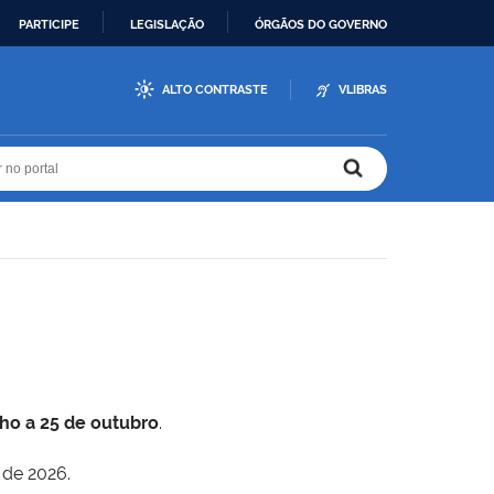
PARTICIPE
LEGISLAÇÃO
ÓRGÃOS DO GOVERNO
ALTO CONTRASTE
VLIBRAS
r no portal
r no portal
lho a 25 de outubro
.
 de 2026.