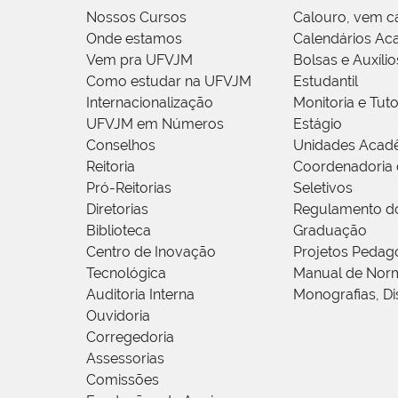
Nossos Cursos
Calouro, vem c
Onde estamos
Calendários Ac
Vem pra UFVJM
Bolsas e Auxílio
Como estudar na UFVJM
Estudantil
Internacionalização
Monitoria e Tuto
UFVJM em Números
Estágio
Conselhos
Unidades Acad
Reitoria
Coordenadoria 
Pró-Reitorias
Seletivos
Diretorias
Regulamento d
Biblioteca
Graduação
Centro de Inovação
Projetos Pedag
Tecnológica
Manual de Norm
Auditoria Interna
Monografias, Di
Ouvidoria
Corregedoria
Assessorias
Comissões