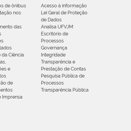
os de ônibus
Acesso à informação
tação nos
Lei Geral de Proteção
de Dados
mento das
Analisa UFVJM
s
Escritório de
os
Processos
tados
Governança
 da Ciência
Integridade
as,
Transparência e
ões e
Prestação de Contas
tos
Pesquisa Pública de
ção de
Processos
entos
Transparência Pública
e Imprensa