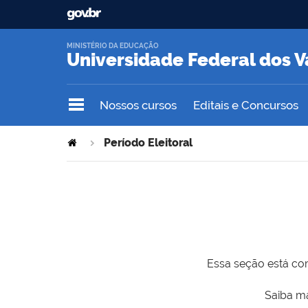
MINISTÉRIO DA EDUCAÇÃO
Universidade Federal dos V
Nossos cursos
Editais e Concursos
Período Eleitoral
Essa seção está com
Saiba ma