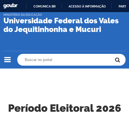
COMUNICA BR
ACESSO À INFORMAÇÃO
PARTI
IR
MINISTÉRIO DA EDUCAÇÃO
Universidade Federal dos Vales
PARA
O
do Jequitinhonha e Mucuri
CONTEÚDO
Buscar no portal
Buscar no portal
Período Eleitoral 2026