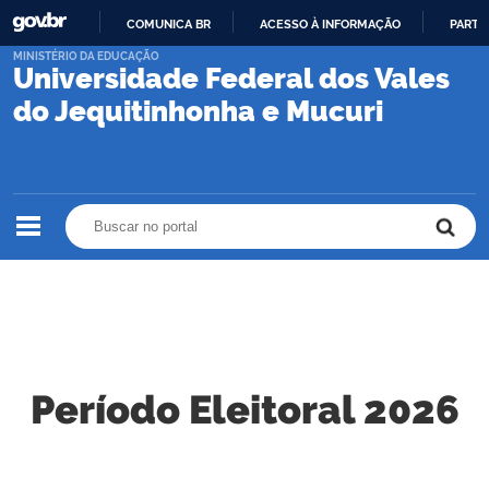
COMUNICA BR
ACESSO À INFORMAÇÃO
PARTI
IR
MINISTÉRIO DA EDUCAÇÃO
Universidade Federal dos Vales
PARA
O
do Jequitinhonha e Mucuri
CONTEÚDO
Buscar no portal
Buscar no portal
Período Eleitoral 2026