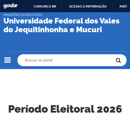
COMUNICA BR
ACESSO À INFORMAÇÃO
PARTI
IR
MINISTÉRIO DA EDUCAÇÃO
Universidade Federal dos Vales
PARA
O
do Jequitinhonha e Mucuri
CONTEÚDO
Buscar no portal
Buscar no portal
Período Eleitoral 2026