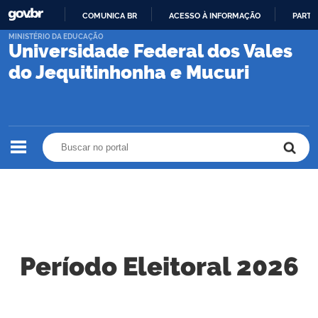
COMUNICA BR
ACESSO À INFORMAÇÃO
PARTI
IR
MINISTÉRIO DA EDUCAÇÃO
Universidade Federal dos Vales
PARA
O
do Jequitinhonha e Mucuri
CONTEÚDO
Buscar no portal
Buscar no portal
Período Eleitoral 2026