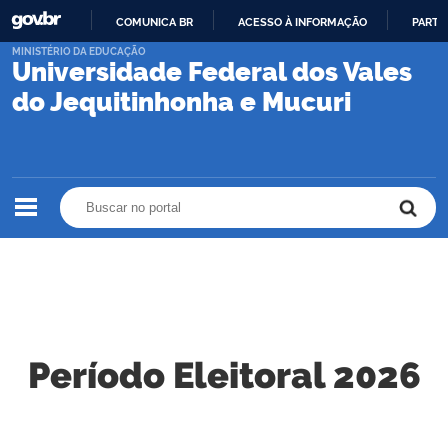
COMUNICA BR
ACESSO À INFORMAÇÃO
PARTI
IR
MINISTÉRIO DA EDUCAÇÃO
Universidade Federal dos Vales
PARA
O
do Jequitinhonha e Mucuri
CONTEÚDO
Buscar no portal
Buscar no portal
Período Eleitoral 2026