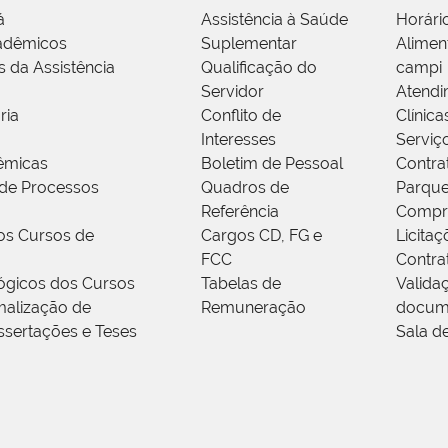
á
Assistência à Saúde
Horári
adêmicos
Suplementar
Alimen
s da Assistência
Qualificação do
campi
Servidor
Atendi
ria
Conflito de
Clínica
Interesses
Serviç
êmicas
Boletim de Pessoal
Contra
de Processos
Quadros de
Parque
Referência
Compr
os Cursos de
Cargos CD, FG e
Licitaç
FCC
Contra
ógicos dos Cursos
Tabelas de
Valida
alização de
Remuneração
docum
ssertações e Teses
Sala d