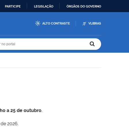
PARTICIPE
LEGISLAÇÃO
ÓRGÃOS DO GOVERNO
ALTO CONTRASTE
VLIBRAS
r no portal
r no portal
lho a 25 de outubro
.
 de 2026.