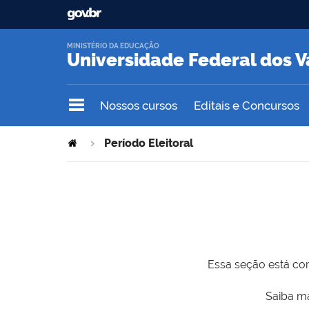
MINISTÉRIO DA EDUCAÇÃO
Universidade Federal dos V
Nossos cursos
Editais e Concursos
Período Eleitoral
Essa seção está com
Saiba ma