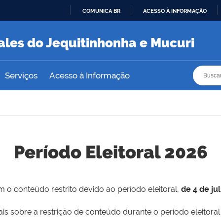
COMUNICA BR
ACESSO À INFORMAÇÃO
IR
PARA
ales do Jequitinhonha e Mucuri
O
CONTEÚDO
Busca
Busca
Serviços
Acesso à Informação
Período Eleitoral 2026
 o conteúdo restrito devido ao período eleitoral,
de 4 de ju
is sobre a restrição de conteúdo durante o período eleitoral