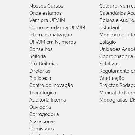
Nossos Cursos
Calouro, vem c
Onde estamos
Calendários Ac
Vem pra UFVJM
Bolsas e Auxílio
Como estudar na UFVJM
Estudantil
Internacionalização
Monitoria e Tuto
UFVJM em Números
Estágio
Conselhos
Unidades Acad
Reitoria
Coordenadoria 
Pró-Reitorias
Seletivos
Diretorias
Regulamento d
Biblioteca
Graduação
Centro de Inovação
Projetos Pedag
Tecnológica
Manual de Norm
Auditoria Interna
Monografias, Di
Ouvidoria
Corregedoria
Assessorias
Comissões