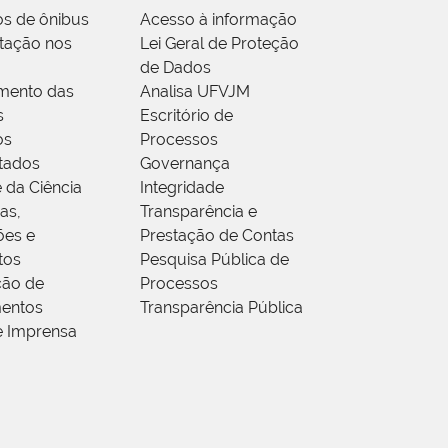
os de ônibus
Acesso à informação
tação nos
Lei Geral de Proteção
de Dados
mento das
Analisa UFVJM
s
Escritório de
os
Processos
tados
Governança
 da Ciência
Integridade
as,
Transparência e
ões e
Prestação de Contas
tos
Pesquisa Pública de
ção de
Processos
entos
Transparência Pública
e Imprensa