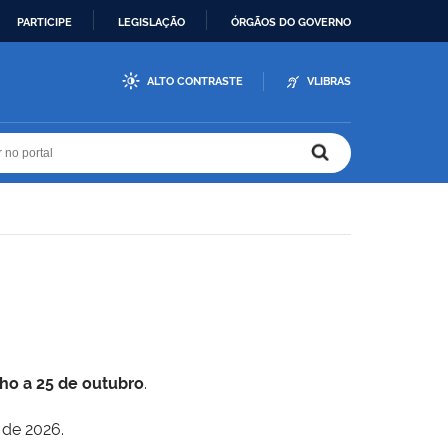
PARTICIPE
LEGISLAÇÃO
ÓRGÃOS DO GOVERNO
ALTO CONTRASTE
VLIBRAS
r no portal
r no portal
lho a 25 de outubro
.
 de 2026.