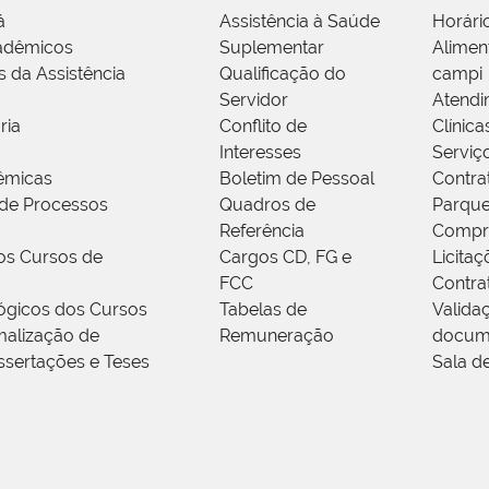
á
Assistência à Saúde
Horári
adêmicos
Suplementar
Alimen
s da Assistência
Qualificação do
campi
Servidor
Atendi
ria
Conflito de
Clínica
Interesses
Serviç
êmicas
Boletim de Pessoal
Contra
de Processos
Quadros de
Parque
Referência
Compr
os Cursos de
Cargos CD, FG e
Licitaç
FCC
Contra
ógicos dos Cursos
Tabelas de
Valida
alização de
Remuneração
docum
ssertações e Teses
Sala d