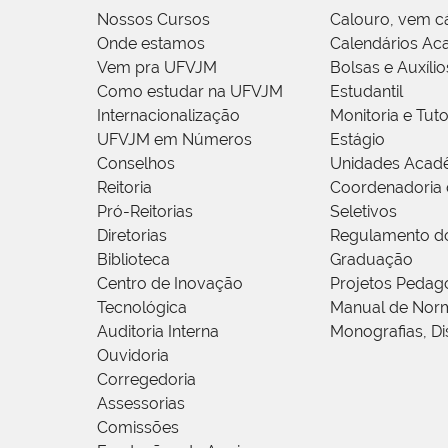
Nossos Cursos
Calouro, vem c
Onde estamos
Calendários Ac
Vem pra UFVJM
Bolsas e Auxílio
Como estudar na UFVJM
Estudantil
Internacionalização
Monitoria e Tuto
UFVJM em Números
Estágio
Conselhos
Unidades Acad
Reitoria
Coordenadoria 
Pró-Reitorias
Seletivos
Diretorias
Regulamento d
Biblioteca
Graduação
Centro de Inovação
Projetos Pedag
Tecnológica
Manual de Norm
Auditoria Interna
Monografias, Di
Ouvidoria
Corregedoria
Assessorias
Comissões