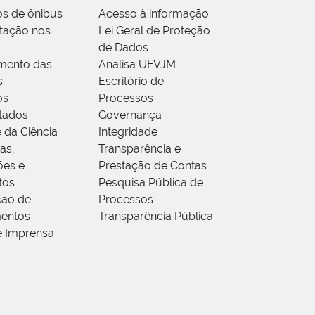
os de ônibus
Acesso à informação
tação nos
Lei Geral de Proteção
de Dados
mento das
Analisa UFVJM
s
Escritório de
os
Processos
tados
Governança
 da Ciência
Integridade
as,
Transparência e
ões e
Prestação de Contas
tos
Pesquisa Pública de
ção de
Processos
entos
Transparência Pública
e Imprensa