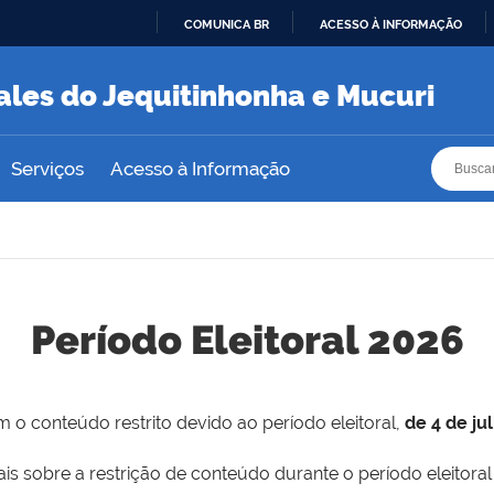
COMUNICA BR
ACESSO À INFORMAÇÃO
IR
PARA
ales do Jequitinhonha e Mucuri
O
CONTEÚDO
Busca
Busca
Serviços
Acesso à Informação
Período Eleitoral 2026
 o conteúdo restrito devido ao período eleitoral,
de 4 de ju
is sobre a restrição de conteúdo durante o período eleitoral