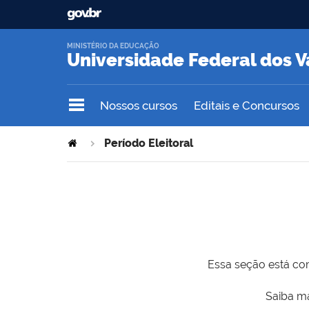
MINISTÉRIO DA EDUCAÇÃO
Universidade Federal dos V
Nossos cursos
Editais e Concursos
Período Eleitoral
Essa seção está com
Saiba ma