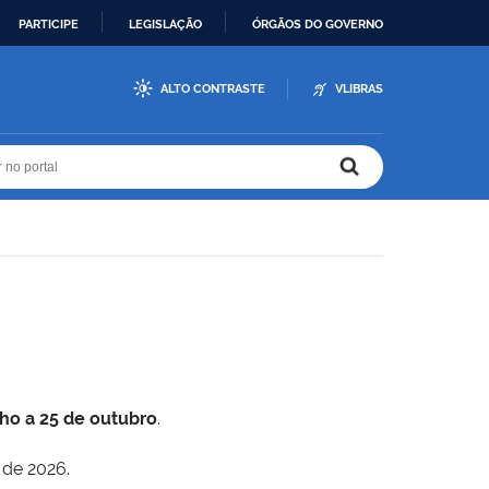
PARTICIPE
LEGISLAÇÃO
ÓRGÃOS DO GOVERNO
ALTO CONTRASTE
VLIBRAS
r no portal
r no portal
lho a 25 de outubro
.
 de 2026.