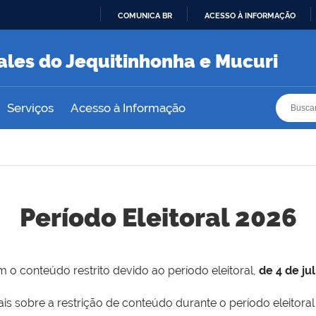
COMUNICA BR
ACESSO À INFORMAÇÃO
IR
PARA
ales do Jequitinhonha e Mucuri
O
CONTEÚDO
Busca
Busca
Serviços
Acesso à Informação
Período Eleitoral 2026
 o conteúdo restrito devido ao período eleitoral,
de 4 de ju
is sobre a restrição de conteúdo durante o período eleitoral