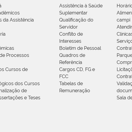
á
Assistência à Saúde
Horári
adêmicos
Suplementar
Alimen
s da Assistência
Qualificação do
campi
Servidor
Atendi
ria
Conflito de
Clínica
Interesses
Serviç
êmicas
Boletim de Pessoal
Contra
de Processos
Quadros de
Parque
Referência
Compr
os Cursos de
Cargos CD, FG e
Licitaç
FCC
Contra
ógicos dos Cursos
Tabelas de
Valida
alização de
Remuneração
docum
ssertações e Teses
Sala d