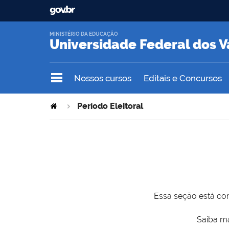
MINISTÉRIO DA EDUCAÇÃO
Universidade Federal dos V
Nossos cursos
Editais e Concursos
Período Eleitoral
Essa seção está com
Saiba ma