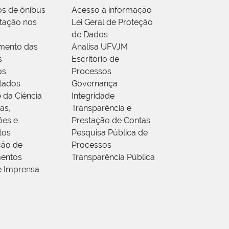
os de ônibus
Acesso à informação
tação nos
Lei Geral de Proteção
de Dados
mento das
Analisa UFVJM
s
Escritório de
os
Processos
tados
Governança
 da Ciência
Integridade
as,
Transparência e
ões e
Prestação de Contas
tos
Pesquisa Pública de
ção de
Processos
entos
Transparência Pública
e Imprensa