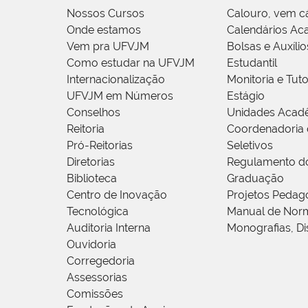
Nossos Cursos
Calouro, vem c
Onde estamos
Calendários Ac
Vem pra UFVJM
Bolsas e Auxílio
Como estudar na UFVJM
Estudantil
Internacionalização
Monitoria e Tuto
UFVJM em Números
Estágio
Conselhos
Unidades Acad
Reitoria
Coordenadoria 
Pró-Reitorias
Seletivos
Diretorias
Regulamento d
Biblioteca
Graduação
Centro de Inovação
Projetos Pedag
Tecnológica
Manual de Norm
Auditoria Interna
Monografias, Di
Ouvidoria
Corregedoria
Assessorias
Comissões