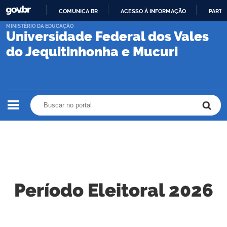
COMUNICA BR
ACESSO À INFORMAÇÃO
PARTI
IR
MINISTÉRIO DA EDUCAÇÃO
Universidade Federal dos Vales
PARA
O
do Jequitinhonha e Mucuri
CONTEÚDO
Buscar no portal
Buscar no portal
Período Eleitoral 2026