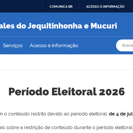
COMUNICA BR
ACESSO À INFORMAÇÃO
IR
PARA
ales do Jequitinhonha e Mucuri
O
CONTEÚDO
Busca
Busca
Serviços
Acesso à Informação
Período Eleitoral 2026
 o conteúdo restrito devido ao período eleitoral,
de 4 de ju
is sobre a restrição de conteúdo durante o período eleitoral