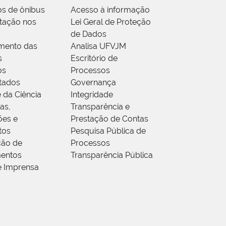
os de ônibus
Acesso à informação
tação nos
Lei Geral de Proteção
de Dados
mento das
Analisa UFVJM
s
Escritório de
os
Processos
tados
Governança
 da Ciência
Integridade
as,
Transparência e
ões e
Prestação de Contas
tos
Pesquisa Pública de
ção de
Processos
entos
Transparência Pública
e Imprensa