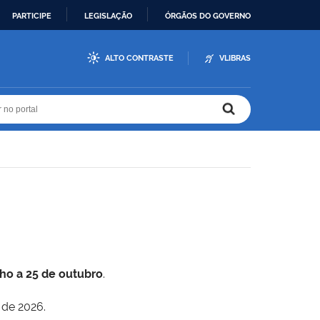
PARTICIPE
LEGISLAÇÃO
ÓRGÃOS DO GOVERNO
ALTO CONTRASTE
VLIBRAS
r no portal
r no portal
lho a 25 de outubro
.
 de 2026.