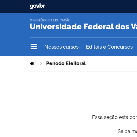
MINISTÉRIO DA EDUCAÇÃO
Universidade Federal dos V
Nossos cursos
Editais e Concursos
Período Eleitoral
Essa seção está com
Saiba ma