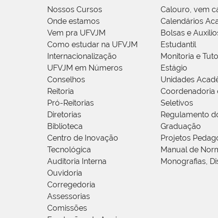
Nossos Cursos
Calouro, vem c
Onde estamos
Calendários Ac
Vem pra UFVJM
Bolsas e Auxílio
Como estudar na UFVJM
Estudantil
Internacionalização
Monitoria e Tuto
UFVJM em Números
Estágio
Conselhos
Unidades Acad
Reitoria
Coordenadoria 
Pró-Reitorias
Seletivos
Diretorias
Regulamento d
Biblioteca
Graduação
Centro de Inovação
Projetos Pedag
Tecnológica
Manual de Norm
Auditoria Interna
Monografias, Di
Ouvidoria
Corregedoria
Assessorias
Comissões