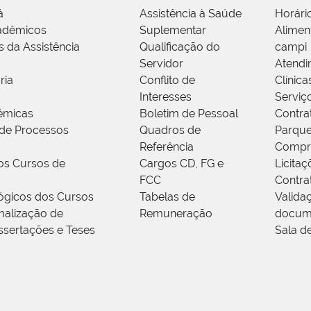
á
Assistência à Saúde
Horári
adêmicos
Suplementar
Alimen
s da Assistência
Qualificação do
campi
Servidor
Atendi
ria
Conflito de
Clínica
Interesses
Serviç
êmicas
Boletim de Pessoal
Contra
de Processos
Quadros de
Parque
Referência
Compr
os Cursos de
Cargos CD, FG e
Licitaç
FCC
Contra
ógicos dos Cursos
Tabelas de
Valida
alização de
Remuneração
docum
ssertações e Teses
Sala d