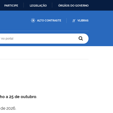
PARTICIPE
LEGISLAÇÃO
ÓRGÃOS DO GOVERNO
ALTO CONTRASTE
VLIBRAS
r no portal
r no portal
lho a 25 de outubro
.
 de 2026.