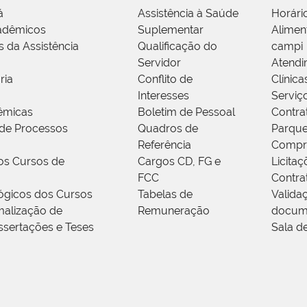
á
Assistência à Saúde
Horári
adêmicos
Suplementar
Alimen
s da Assistência
Qualificação do
campi
Servidor
Atendi
ria
Conflito de
Clínica
Interesses
Serviç
êmicas
Boletim de Pessoal
Contra
de Processos
Quadros de
Parque
Referência
Compr
os Cursos de
Cargos CD, FG e
Licitaç
FCC
Contra
ógicos dos Cursos
Tabelas de
Valida
alização de
Remuneração
docum
ssertações e Teses
Sala d