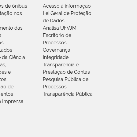
os de ônibus
Acesso à informação
tação nos
Lei Geral de Proteção
de Dados
mento das
Analisa UFVJM
s
Escritório de
os
Processos
tados
Governança
 da Ciência
Integridade
as,
Transparência e
ões e
Prestação de Contas
tos
Pesquisa Pública de
ção de
Processos
entos
Transparência Pública
e Imprensa