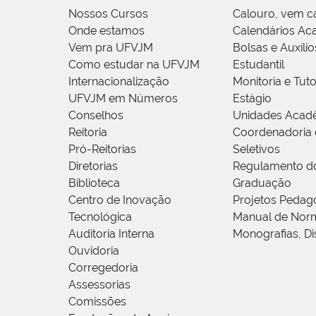
Nossos Cursos
Calouro, vem c
Onde estamos
Calendários Ac
Vem pra UFVJM
Bolsas e Auxílio
Como estudar na UFVJM
Estudantil
Internacionalização
Monitoria e Tuto
UFVJM em Números
Estágio
Conselhos
Unidades Acad
Reitoria
Coordenadoria 
Pró-Reitorias
Seletivos
Diretorias
Regulamento d
Biblioteca
Graduação
Centro de Inovação
Projetos Pedag
Tecnológica
Manual de Norm
Auditoria Interna
Monografias, Di
Ouvidoria
Corregedoria
Assessorias
Comissões