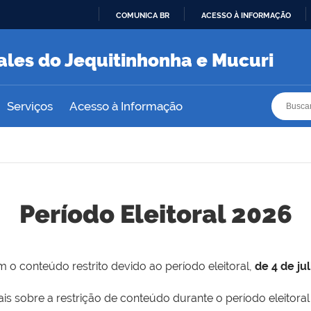
COMUNICA BR
ACESSO À INFORMAÇÃO
IR
PARA
ales do Jequitinhonha e Mucuri
O
CONTEÚDO
Busca
Busca
Serviços
Acesso à Informação
Período Eleitoral 2026
 o conteúdo restrito devido ao período eleitoral,
de 4 de ju
is sobre a restrição de conteúdo durante o período eleitoral