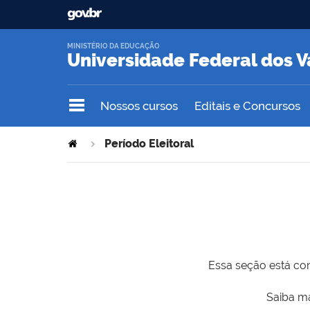
MINISTÉRIO DA EDUCAÇÃO
Universidade Federal dos V
Nossos cursos
Editais e Concursos
Período Eleitoral
Essa seção está com
Saiba ma