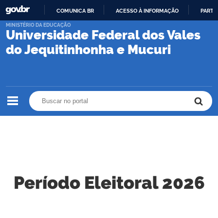
COMUNICA BR
ACESSO À INFORMAÇÃO
PARTI
IR
MINISTÉRIO DA EDUCAÇÃO
Universidade Federal dos Vales
PARA
O
do Jequitinhonha e Mucuri
CONTEÚDO
Buscar no portal
Buscar no portal
Período Eleitoral 2026