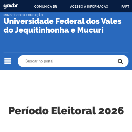
COMUNICA BR
ACESSO À INFORMAÇÃO
PARTI
IR
MINISTÉRIO DA EDUCAÇÃO
Universidade Federal dos Vales
PARA
O
do Jequitinhonha e Mucuri
CONTEÚDO
Buscar no portal
Buscar no portal
Período Eleitoral 2026