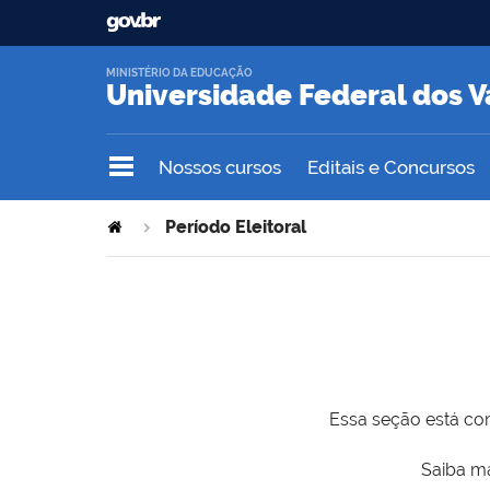
MINISTÉRIO DA EDUCAÇÃO
Universidade Federal dos V
Nossos cursos
Editais e Concursos
Período Eleitoral
Essa seção está com
Saiba ma