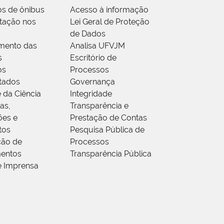
os de ônibus
Acesso à informação
tação nos
Lei Geral de Proteção
de Dados
mento das
Analisa UFVJM
s
Escritório de
os
Processos
tados
Governança
 da Ciência
Integridade
as,
Transparência e
ões e
Prestação de Contas
tos
Pesquisa Pública de
ção de
Processos
entos
Transparência Pública
e Imprensa