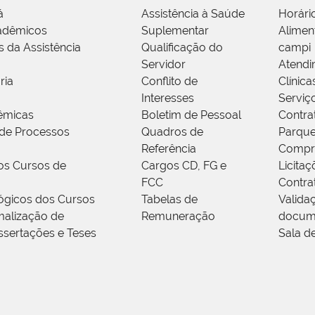
á
Assistência à Saúde
Horári
adêmicos
Suplementar
Alimen
s da Assistência
Qualificação do
campi
Servidor
Atendi
ria
Conflito de
Clínica
Interesses
Serviç
êmicas
Boletim de Pessoal
Contra
de Processos
Quadros de
Parque
Referência
Compr
os Cursos de
Cargos CD, FG e
Licitaç
FCC
Contra
ógicos dos Cursos
Tabelas de
Valida
alização de
Remuneração
docum
ssertações e Teses
Sala d