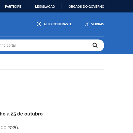
PARTICIPE
LEGISLAÇÃO
ÓRGÃOS DO GOVERNO
ALTO CONTRASTE
VLIBRAS
r no portal
r no portal
lho a 25 de outubro
.
 de 2026.