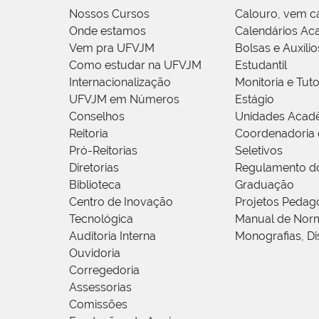
Nossos Cursos
Calouro, vem c
Onde estamos
Calendários Ac
Vem pra UFVJM
Bolsas e Auxílio
Como estudar na UFVJM
Estudantil
Internacionalização
Monitoria e Tuto
UFVJM em Números
Estágio
Conselhos
Unidades Acad
Reitoria
Coordenadoria 
Pró-Reitorias
Seletivos
Diretorias
Regulamento d
Biblioteca
Graduação
Centro de Inovação
Projetos Pedag
Tecnológica
Manual de Norm
Auditoria Interna
Monografias, Di
Ouvidoria
Corregedoria
Assessorias
Comissões