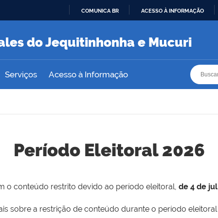
COMUNICA BR
ACESSO À INFORMAÇÃO
IR
PARA
ales do Jequitinhonha e Mucuri
O
CONTEÚDO
Busca
Busca
Serviços
Acesso à Informação
Período Eleitoral 2026
 o conteúdo restrito devido ao período eleitoral,
de 4 de ju
is sobre a restrição de conteúdo durante o período eleitoral