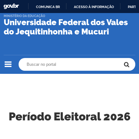
COMUNICA BR
ACESSO À INFORMAÇÃO
PARTI
IR
MINISTÉRIO DA EDUCAÇÃO
Universidade Federal dos Vales
PARA
O
do Jequitinhonha e Mucuri
CONTEÚDO
Buscar no portal
Buscar no portal
Período Eleitoral 2026