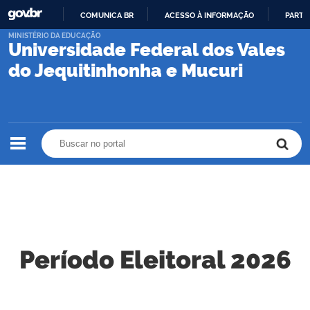
COMUNICA BR
ACESSO À INFORMAÇÃO
PARTI
IR
MINISTÉRIO DA EDUCAÇÃO
Universidade Federal dos Vales
PARA
O
do Jequitinhonha e Mucuri
CONTEÚDO
Buscar no portal
Buscar no portal
Período Eleitoral 2026