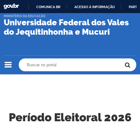
COMUNICA BR
ACESSO À INFORMAÇÃO
PARTI
IR
MINISTÉRIO DA EDUCAÇÃO
Universidade Federal dos Vales
PARA
O
do Jequitinhonha e Mucuri
CONTEÚDO
Buscar no portal
Buscar no portal
Período Eleitoral 2026