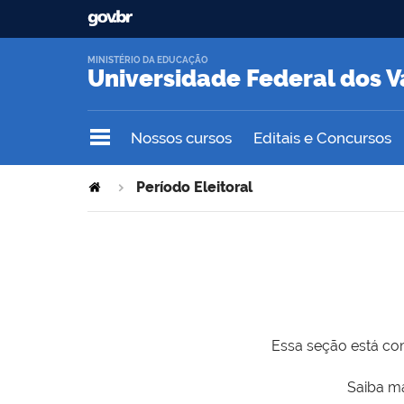
MINISTÉRIO DA EDUCAÇÃO
Universidade Federal dos V
Nossos cursos
Editais e Concursos
Período Eleitoral
Essa seção está com
Saiba ma