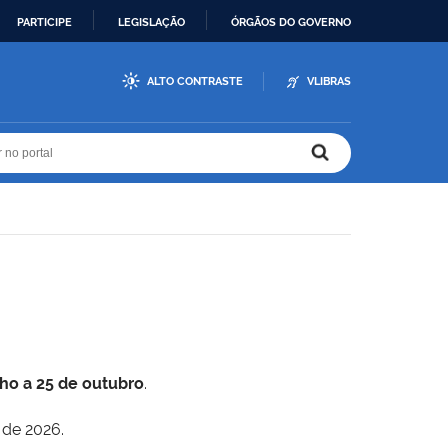
PARTICIPE
LEGISLAÇÃO
ÓRGÃOS DO GOVERNO
ALTO CONTRASTE
VLIBRAS
r no portal
r no portal
lho a 25 de outubro
.
 de 2026.