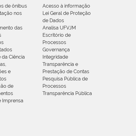
os de ônibus
Acesso à informação
tação nos
Lei Geral de Proteção
de Dados
mento das
Analisa UFVJM
s
Escritório de
os
Processos
tados
Governança
 da Ciência
Integridade
as,
Transparência e
ões e
Prestação de Contas
tos
Pesquisa Pública de
ção de
Processos
entos
Transparência Pública
e Imprensa