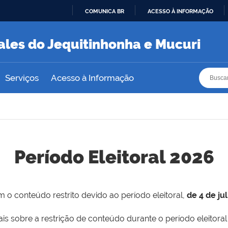
COMUNICA BR
ACESSO À INFORMAÇÃO
IR
PARA
ales do Jequitinhonha e Mucuri
O
CONTEÚDO
Busca
Busca
Serviços
Acesso à Informação
Período Eleitoral 2026
 o conteúdo restrito devido ao período eleitoral,
de 4 de ju
is sobre a restrição de conteúdo durante o período eleitoral