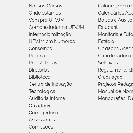
Nossos Cursos
Calouro, vem c
Onde estamos
Calendários Ac
Vem pra UFVJM
Bolsas e Auxílio
Como estudar na UFVJM
Estudantil
Internacionalização
Monitoria e Tuto
UFVJM em Números
Estágio
Conselhos
Unidades Acad
Reitoria
Coordenadoria 
Pró-Reitorias
Seletivos
Diretorias
Regulamento d
Biblioteca
Graduação
Centro de Inovação
Projetos Pedag
Tecnológica
Manual de Norm
Auditoria Interna
Monografias, Di
Ouvidoria
Corregedoria
Assessorias
Comissões