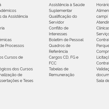
á
Assistência à Saúde
Horári
adêmicos
Suplementar
Alimen
s da Assistência
Qualificação do
campi
Servidor
Atendi
ria
Conflito de
Clínica
Interesses
Serviç
êmicas
Boletim de Pessoal
Contra
de Processos
Quadros de
Parque
Referência
Compr
os Cursos de
Cargos CD, FG e
Licitaç
FCC
Contra
ógicos dos Cursos
Tabelas de
Valida
alização de
Remuneração
docum
ssertações e Teses
Sala d