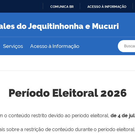
COMUNICA BR
ACESSO À INFORMAÇÃO
IR
PARA
ales do Jequitinhonha e Mucuri
O
CONTEÚDO
Busca
Busca
Serviços
Acesso à Informação
Período Eleitoral 2026
 o conteúdo restrito devido ao período eleitoral,
de 4 de ju
is sobre a restrição de conteúdo durante o período eleitoral