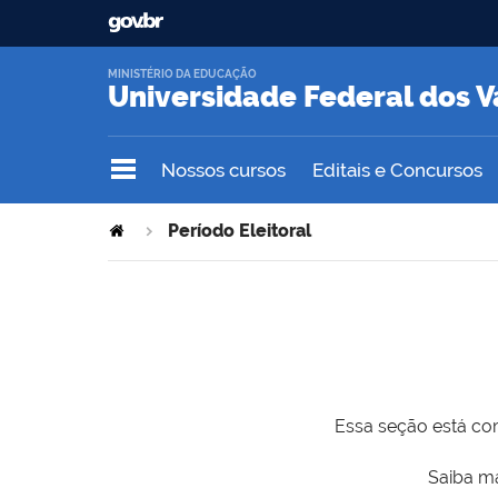
MINISTÉRIO DA EDUCAÇÃO
Universidade Federal dos V
Nossos cursos
Editais e Concursos
Período Eleitoral
Essa seção está com
Saiba ma