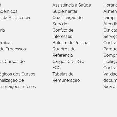
á
Assistência à Saúde
Horári
adêmicos
Suplementar
Alimen
s da Assistência
Qualificação do
campi
Servidor
Atendi
ria
Conflito de
Clínica
Interesses
Serviç
êmicas
Boletim de Pessoal
Contra
de Processos
Quadros de
Parque
Referência
Compr
os Cursos de
Cargos CD, FG e
Licitaç
FCC
Contra
ógicos dos Cursos
Tabelas de
Valida
alização de
Remuneração
docum
ssertações e Teses
Sala d