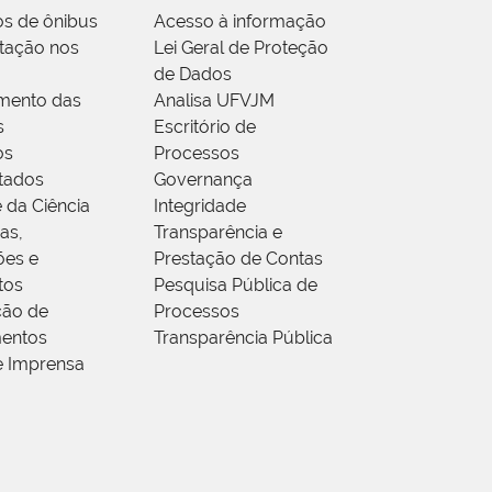
os de ônibus
Acesso à informação
tação nos
Lei Geral de Proteção
de Dados
mento das
Analisa UFVJM
s
Escritório de
os
Processos
tados
Governança
 da Ciência
Integridade
as,
Transparência e
ões e
Prestação de Contas
tos
Pesquisa Pública de
ção de
Processos
entos
Transparência Pública
e Imprensa