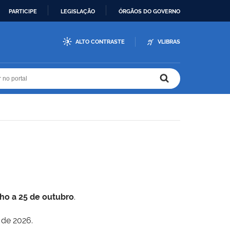
PARTICIPE
LEGISLAÇÃO
ÓRGÃOS DO GOVERNO
ALTO CONTRASTE
VLIBRAS
r no portal
r no portal
lho a 25 de outubro
.
 de 2026.