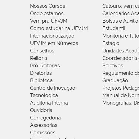
Nossos Cursos
Calouro, vem c
Onde estamos
Calendários Ac
Vem pra UFVJM
Bolsas e Auxílio
Como estudar na UFVJM
Estudantil
Internacionalização
Monitoria e Tuto
UFVJM em Números
Estágio
Conselhos
Unidades Acad
Reitoria
Coordenadoria 
Pró-Reitorias
Seletivos
Diretorias
Regulamento d
Biblioteca
Graduação
Centro de Inovação
Projetos Pedag
Tecnológica
Manual de Norm
Auditoria Interna
Monografias, Di
Ouvidoria
Corregedoria
Assessorias
Comissões