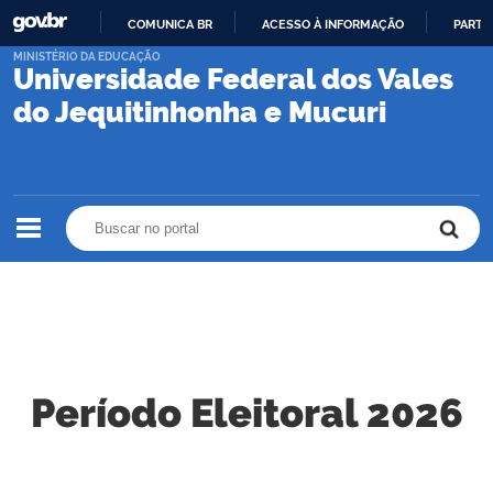
COMUNICA BR
ACESSO À INFORMAÇÃO
PARTI
IR
MINISTÉRIO DA EDUCAÇÃO
Universidade Federal dos Vales
PARA
O
do Jequitinhonha e Mucuri
CONTEÚDO
Buscar no portal
Buscar no portal
Período Eleitoral 2026