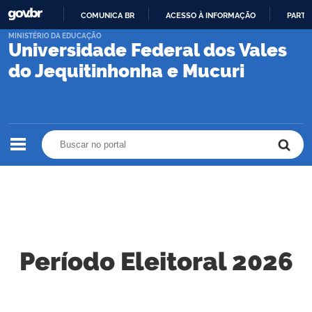
COMUNICA BR
ACESSO À INFORMAÇÃO
PARTI
IR
MINISTÉRIO DA EDUCAÇÃO
Universidade Federal dos Vales
PARA
O
do Jequitinhonha e Mucuri
CONTEÚDO
Buscar no portal
Buscar no portal
Período Eleitoral 2026