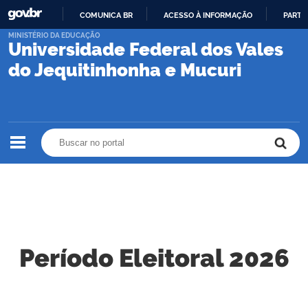
COMUNICA BR
ACESSO À INFORMAÇÃO
PARTI
IR
MINISTÉRIO DA EDUCAÇÃO
Universidade Federal dos Vales
PARA
O
do Jequitinhonha e Mucuri
CONTEÚDO
Buscar no portal
Buscar no portal
Período Eleitoral 2026