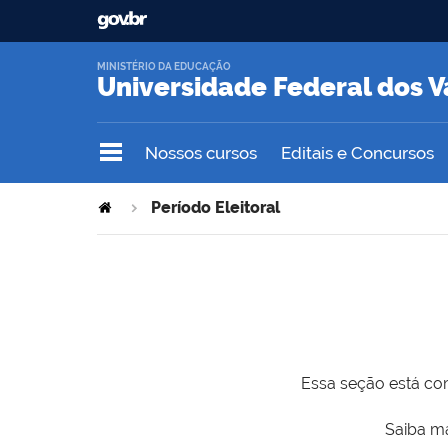
MINISTÉRIO DA EDUCAÇÃO
Universidade Federal dos V
Nossos cursos
Editais e Concursos
Período Eleitoral
Essa seção está com
Saiba ma