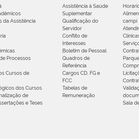
á
Assistência à Saúde
Horári
adêmicos
Suplementar
Alimen
s da Assistência
Qualificação do
campi
Servidor
Atendi
ria
Conflito de
Clínica
Interesses
Serviç
êmicas
Boletim de Pessoal
Contra
de Processos
Quadros de
Parque
Referência
Compr
os Cursos de
Cargos CD, FG e
Licitaç
FCC
Contra
ógicos dos Cursos
Tabelas de
Valida
alização de
Remuneração
docum
ssertações e Teses
Sala d