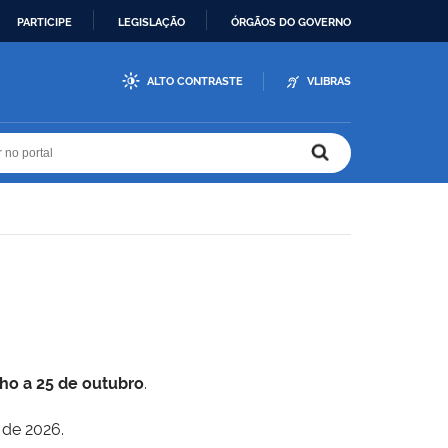
PARTICIPE
LEGISLAÇÃO
ÓRGÃOS DO GOVERNO
ALTO CONTRASTE
VLIBRAS
r no portal
r no portal
lho a 25 de outubro
.
 de 2026.