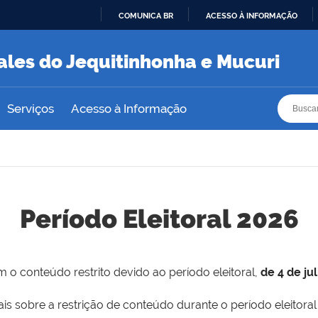
COMUNICA BR
ACESSO À INFORMAÇÃO
IR
PARA
ales do Jequitinhonha e Mucuri
O
CONTEÚDO
Busca
Busca
Serviços
Acesso à Informação
Período Eleitoral 2026
 o conteúdo restrito devido ao período eleitoral,
de 4 de ju
is sobre a restrição de conteúdo durante o período eleitoral