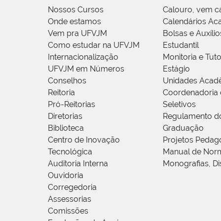
Nossos Cursos
Calouro, vem c
Onde estamos
Calendários Ac
Vem pra UFVJM
Bolsas e Auxílio
Como estudar na UFVJM
Estudantil
Internacionalização
Monitoria e Tuto
UFVJM em Números
Estágio
Conselhos
Unidades Acad
Reitoria
Coordenadoria 
Pró-Reitorias
Seletivos
Diretorias
Regulamento d
Biblioteca
Graduação
Centro de Inovação
Projetos Pedag
Tecnológica
Manual de Norm
Auditoria Interna
Monografias, Di
Ouvidoria
Corregedoria
Assessorias
Comissões