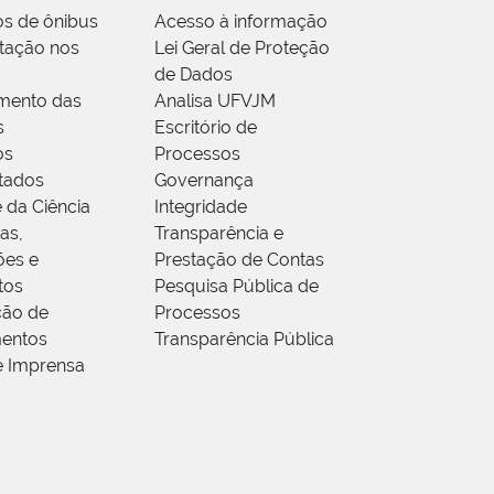
os de ônibus
Acesso à informação
tação nos
Lei Geral de Proteção
de Dados
mento das
Analisa UFVJM
s
Escritório de
os
Processos
tados
Governança
 da Ciência
Integridade
as,
Transparência e
ões e
Prestação de Contas
tos
Pesquisa Pública de
ção de
Processos
entos
Transparência Pública
e Imprensa