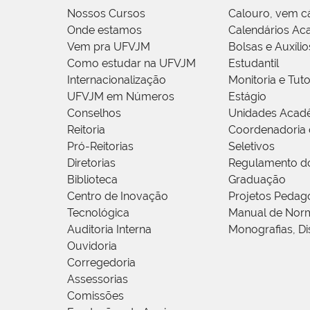
Nossos Cursos
Calouro, vem c
Onde estamos
Calendários Ac
Vem pra UFVJM
Bolsas e Auxílio
Como estudar na UFVJM
Estudantil
Internacionalização
Monitoria e Tuto
UFVJM em Números
Estágio
Conselhos
Unidades Acad
Reitoria
Coordenadoria 
Pró-Reitorias
Seletivos
Diretorias
Regulamento d
Biblioteca
Graduação
Centro de Inovação
Projetos Pedag
Tecnológica
Manual de Norm
Auditoria Interna
Monografias, Di
Ouvidoria
Corregedoria
Assessorias
Comissões