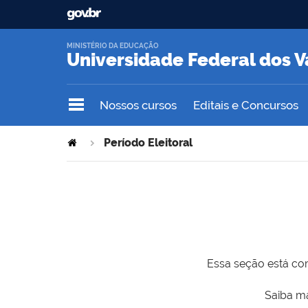
MINISTÉRIO DA EDUCAÇÃO
Universidade Federal dos V
Nossos cursos
Editais e Concursos
Período Eleitoral
Essa seção está com
Saiba ma