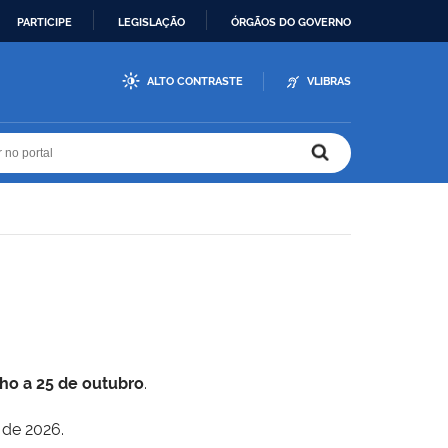
PARTICIPE
LEGISLAÇÃO
ÓRGÃOS DO GOVERNO
ALTO CONTRASTE
VLIBRAS
r no portal
r no portal
lho a 25 de outubro
.
 de 2026.