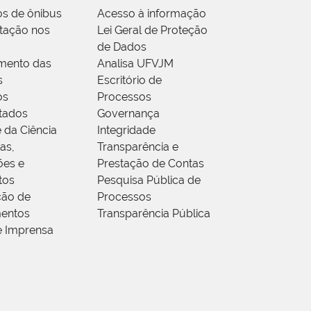
os de ônibus
Acesso à informação
tação nos
Lei Geral de Proteção
de Dados
mento das
Analisa UFVJM
s
Escritório de
os
Processos
tados
Governança
 da Ciência
Integridade
as,
Transparência e
ões e
Prestação de Contas
tos
Pesquisa Pública de
ção de
Processos
entos
Transparência Pública
e Imprensa