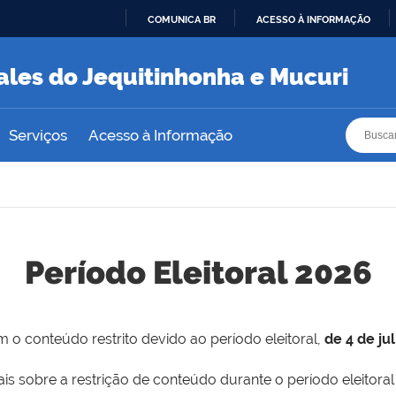
COMUNICA BR
ACESSO À INFORMAÇÃO
IR
PARA
ales do Jequitinhonha e Mucuri
O
CONTEÚDO
Busca
Busca
Serviços
Acesso à Informação
Período Eleitoral 2026
 o conteúdo restrito devido ao período eleitoral,
de 4 de ju
is sobre a restrição de conteúdo durante o período eleitoral