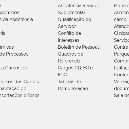
á
Assistência à Saúde
Horári
adêmicos
Suplementar
Alimen
s da Assistência
Qualificação do
campi
Servidor
Atendi
ria
Conflito de
Clínica
Interesses
Serviç
êmicas
Boletim de Pessoal
Contra
de Processos
Quadros de
Parque
Referência
Compr
os Cursos de
Cargos CD, FG e
Licitaç
FCC
Contra
ógicos dos Cursos
Tabelas de
Valida
alização de
Remuneração
docum
ssertações e Teses
Sala d