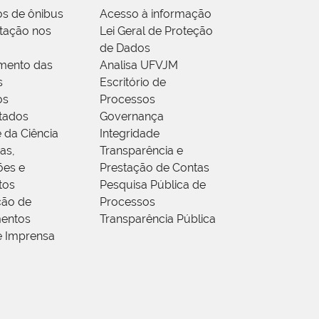
os de ônibus
Acesso à informação
tação nos
Lei Geral de Proteção
de Dados
mento das
Analisa UFVJM
s
Escritório de
os
Processos
tados
Governança
 da Ciência
Integridade
as,
Transparência e
ões e
Prestação de Contas
tos
Pesquisa Pública de
ção de
Processos
entos
Transparência Pública
e Imprensa