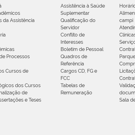
á
Assistência à Saúde
Horári
adêmicos
Suplementar
Alimen
s da Assistência
Qualificação do
campi
Servidor
Atendi
ria
Conflito de
Clínica
Interesses
Serviç
êmicas
Boletim de Pessoal
Contra
de Processos
Quadros de
Parque
Referência
Compr
os Cursos de
Cargos CD, FG e
Licitaç
FCC
Contra
ógicos dos Cursos
Tabelas de
Valida
alização de
Remuneração
docum
ssertações e Teses
Sala d