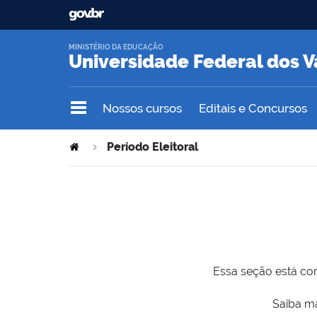
MINISTÉRIO DA EDUCAÇÃO
Universidade Federal dos V
Nossos cursos
Editais e Concursos
Período Eleitoral
Essa seção está com
Saiba ma