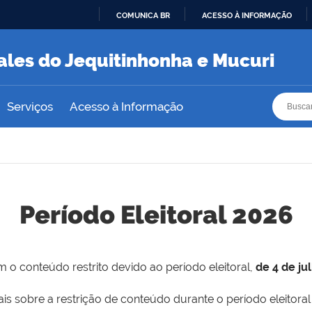
COMUNICA BR
ACESSO À INFORMAÇÃO
IR
PARA
ales do Jequitinhonha e Mucuri
O
CONTEÚDO
Busca
Busca
Serviços
Acesso à Informação
Período Eleitoral 2026
 o conteúdo restrito devido ao período eleitoral,
de 4 de ju
is sobre a restrição de conteúdo durante o período eleitoral