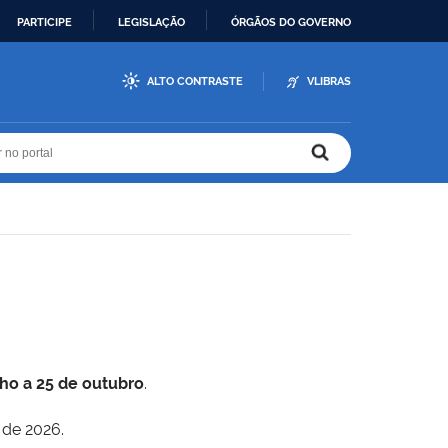
PARTICIPE
LEGISLAÇÃO
ÓRGÃOS DO GOVERNO
ALTO CONTRASTE
VLIBRAS
r no portal
r no portal
lho a 25 de outubro
.
 de 2026.