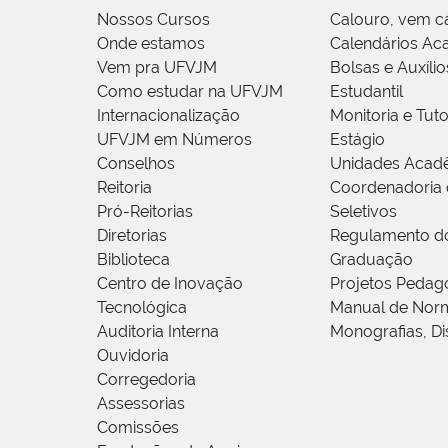
Nossos Cursos
Calouro, vem c
Onde estamos
Calendários Ac
Vem pra UFVJM
Bolsas e Auxílio
Como estudar na UFVJM
Estudantil
Internacionalização
Monitoria e Tuto
UFVJM em Números
Estágio
Conselhos
Unidades Acad
Reitoria
Coordenadoria 
Pró-Reitorias
Seletivos
Diretorias
Regulamento d
Biblioteca
Graduação
Centro de Inovação
Projetos Pedag
Tecnológica
Manual de Norm
Auditoria Interna
Monografias, Di
Ouvidoria
Corregedoria
Assessorias
Comissões