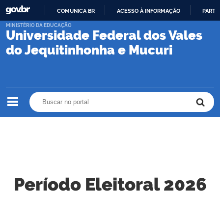
COMUNICA BR
ACESSO À INFORMAÇÃO
PARTI
IR
MINISTÉRIO DA EDUCAÇÃO
Universidade Federal dos Vales
PARA
O
do Jequitinhonha e Mucuri
CONTEÚDO
Buscar no portal
Buscar no portal
Período Eleitoral 2026