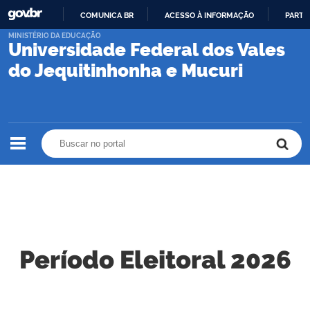
COMUNICA BR
ACESSO À INFORMAÇÃO
PARTI
IR
MINISTÉRIO DA EDUCAÇÃO
Universidade Federal dos Vales
PARA
O
do Jequitinhonha e Mucuri
CONTEÚDO
Buscar no portal
Buscar no portal
Período Eleitoral 2026