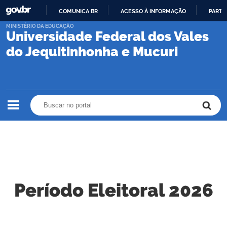
COMUNICA BR
ACESSO À INFORMAÇÃO
PARTI
IR
MINISTÉRIO DA EDUCAÇÃO
Universidade Federal dos Vales
PARA
O
do Jequitinhonha e Mucuri
CONTEÚDO
Buscar no portal
Buscar no portal
Período Eleitoral 2026