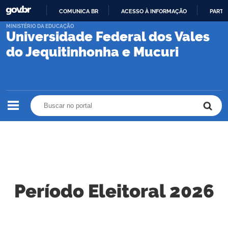
COMUNICA BR
ACESSO À INFORMAÇÃO
PARTI
IR
MINISTÉRIO DA EDUCAÇÃO
Universidade Federal dos Vales
PARA
O
do Jequitinhonha e Mucuri
CONTEÚDO
Buscar no portal
Buscar no portal
Período Eleitoral 2026