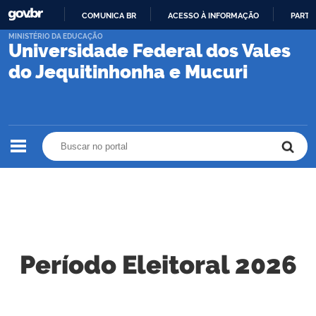
COMUNICA BR
ACESSO À INFORMAÇÃO
PARTI
IR
MINISTÉRIO DA EDUCAÇÃO
Universidade Federal dos Vales
PARA
O
do Jequitinhonha e Mucuri
CONTEÚDO
Buscar no portal
Buscar no portal
Período Eleitoral 2026