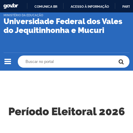
COMUNICA BR
ACESSO À INFORMAÇÃO
PARTI
IR
MINISTÉRIO DA EDUCAÇÃO
Universidade Federal dos Vales
PARA
O
do Jequitinhonha e Mucuri
CONTEÚDO
Buscar no portal
Buscar no portal
Período Eleitoral 2026