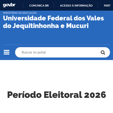
COMUNICA BR
ACESSO À INFORMAÇÃO
PARTI
IR
MINISTÉRIO DA EDUCAÇÃO
Universidade Federal dos Vales
PARA
O
do Jequitinhonha e Mucuri
CONTEÚDO
Buscar no portal
Buscar no portal
Período Eleitoral 2026