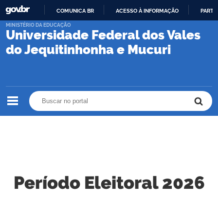
COMUNICA BR
ACESSO À INFORMAÇÃO
PARTI
IR
MINISTÉRIO DA EDUCAÇÃO
Universidade Federal dos Vales
PARA
O
do Jequitinhonha e Mucuri
CONTEÚDO
Buscar no portal
Buscar no portal
Período Eleitoral 2026