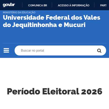
COMUNICA BR
ACESSO À INFORMAÇÃO
PARTI
IR
MINISTÉRIO DA EDUCAÇÃO
Universidade Federal dos Vales
PARA
O
do Jequitinhonha e Mucuri
CONTEÚDO
Buscar no portal
Buscar no portal
Período Eleitoral 2026