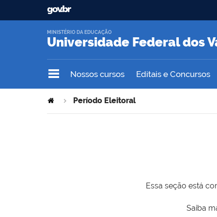
MINISTÉRIO DA EDUCAÇÃO
Universidade Federal dos V
Nossos cursos
Editais e Concursos
Período Eleitoral
Essa seção está com
Saiba ma