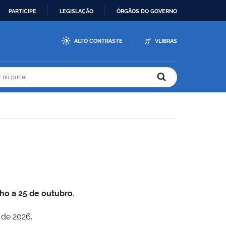
PARTICIPE
LEGISLAÇÃO
ÓRGÃOS DO GOVERNO
ALTO CONTRASTE
VLIBRAS
r no portal
r no portal
lho a 25 de outubro
.
 de 2026.