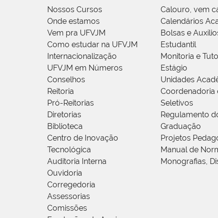
Nossos Cursos
Calouro, vem c
Onde estamos
Calendários Ac
Vem pra UFVJM
Bolsas e Auxílio
Como estudar na UFVJM
Estudantil
Internacionalização
Monitoria e Tuto
UFVJM em Números
Estágio
Conselhos
Unidades Acad
Reitoria
Coordenadoria 
Pró-Reitorias
Seletivos
Diretorias
Regulamento d
Biblioteca
Graduação
Centro de Inovação
Projetos Pedag
Tecnológica
Manual de Norm
Auditoria Interna
Monografias, Di
Ouvidoria
Corregedoria
Assessorias
Comissões