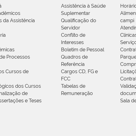
á
Assistência à Saúde
Horári
adêmicos
Suplementar
Alimen
s da Assistência
Qualificação do
campi
Servidor
Atendi
ria
Conflito de
Clínica
Interesses
Serviç
êmicas
Boletim de Pessoal
Contra
de Processos
Quadros de
Parque
Referência
Compr
os Cursos de
Cargos CD, FG e
Licitaç
FCC
Contra
ógicos dos Cursos
Tabelas de
Valida
alização de
Remuneração
docum
ssertações e Teses
Sala d