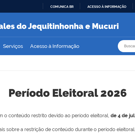
COMUNICA BR
ACESSO À INFORMAÇÃO
IR
PARA
ales do Jequitinhonha e Mucuri
O
CONTEÚDO
Busca
Busca
Serviços
Acesso à Informação
Período Eleitoral 2026
 o conteúdo restrito devido ao período eleitoral,
de 4 de ju
is sobre a restrição de conteúdo durante o período eleitoral