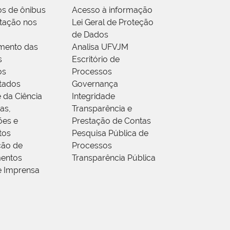
os de ônibus
Acesso à informação
tação nos
Lei Geral de Proteção
de Dados
mento das
Analisa UFVJM
s
Escritório de
os
Processos
tados
Governança
 da Ciência
Integridade
as,
Transparência e
ões e
Prestação de Contas
tos
Pesquisa Pública de
ção de
Processos
entos
Transparência Pública
e Imprensa