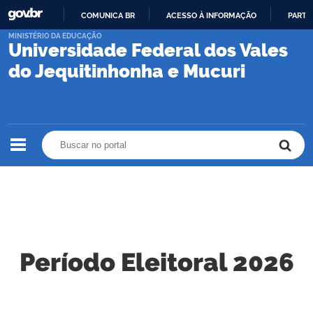
COMUNICA BR
ACESSO À INFORMAÇÃO
PARTI
IR
MINISTÉRIO DA EDUCAÇÃO
Universidade Federal dos Vales
PARA
O
do Jequitinhonha e Mucuri
CONTEÚDO
Buscar no portal
Buscar no portal
Período Eleitoral 2026